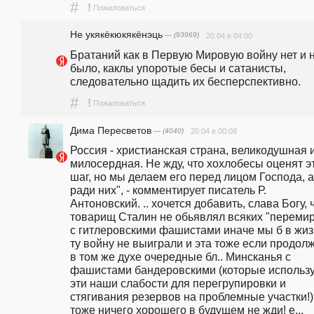
#
!
Пожаловаться
Не укякёкюкякёнэць
— (93969)
20.04 в 04:00
Братаний как в Первую Мировую войну нет и н
было, каклы упоротые бесы и сатанисты, 
следовательно щадить их бесперспективно.
#
!
Пожаловаться
Дима Пересветов
— (4040)
20.04 в 00:08
Россия - христианская страна, великодушная и
милосердная. Не жду, что хохлобесы оценят эт
шаг, но мы делаем его перед лицом Господа, а 
ради них", - комментирует писатель Р. 
Антоновский. .. хочется добавить, слава Богу, ч
товарищ Сталин не обьявлял всяких "перемир
с гитлеровскими фашистами иначе мы б в жиз
ту войну не выиграли и эта тоже если продолж
в том же духе очередные бл.. Минсканья с 
фашистами бандеровскими (которые использу
эти наши слабости для перегрупировки и 
стягивания резервов на проблемные участки!) 
тоже ничего хорошего в будущем не жди! е... 