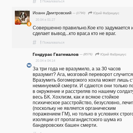
#
!
Пожаловаться
Иоанн Дмитровский
— (1790)
Юрий Фабрициус
20.04 в 01:27
Совершенно правильно.Кое кто задумается и
сделает вывод...кто враг,а кто не враг.
#
!
Пожаловаться
Гондурас Гватемалов
— (8576)
Юрий Фабрициус
20.04 в 04:14
За три года не вразумило, а за 30 часов 
вразумит? Ага, мозговой переворот случится.
Вразумить богомерзкого хохла может лишь ст
неминуемой смерти. И сдаются они только по
в окружение и расстреляв по нашему солдату
весь БК. Хохлизм, как и всякое стойкое 
психическое расстройство, безусловно, лечит
(поскольку не является органическим 
поражением ГМ), но только в условиях строго
изоляции от пропагандистского шума из 
бандеровских башен смерти.