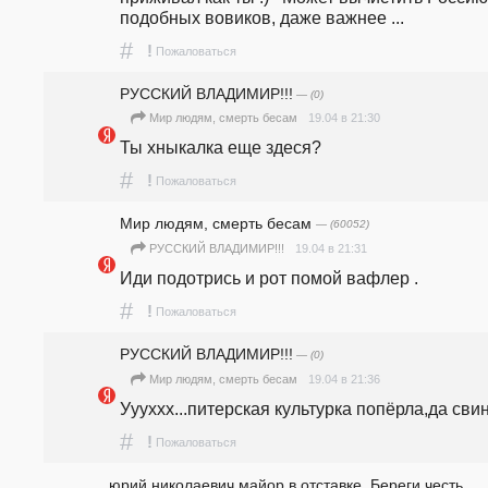
подобных вовиков, даже важнее ...
#
!
Пожаловаться
РУССКИЙ ВЛАДИМИР!!!
— (0)
19.04 в 21:30
Мир людям, смерть бесам
Ты хныкалка еще здеся? 
#
!
Пожаловаться
Мир людям, смерть бесам
— (60052)
19.04 в 21:31
РУССКИЙ ВЛАДИМИР!!!
Иди подотрись и рот помой вафлер .
#
!
Пожаловаться
РУССКИЙ ВЛАДИМИР!!!
— (0)
19.04 в 21:36
Мир людям, смерть бесам
Уууххх...питерская культурка попёрла,да сви
#
!
Пожаловаться
юрий николаевич майор в отставке. Береги честь