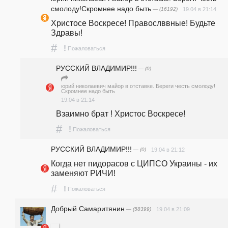
смолоду!Скромнее надо быть
— (16192)
19.04 в 21:14
Христосе Воскресе! Правослввные! Будьте 
Здравы!
#
!
Пожаловаться
РУССКИЙ ВЛАДИМИР!!!
— (0)
юрий николаевич майор в отставке. Береги честь смолоду!
Скромнее надо быть
19.04 в 21:14
Взаимно брат ! Христос Воскресе!
#
!
Пожаловаться
РУССКИЙ ВЛАДИМИР!!!
— (0)
19.04 в 21:12
Когда нет пидорасов с ЦИПСО Украины - их 
заменяют РИЧИ!
#
!
Пожаловаться
Добрый Самаритянин
— (58399)
19.04 в 21:09