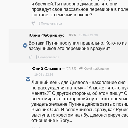
и брехней.Ты наверно думаешь, что они 
проведут свое пасхальное перемирие в полн
составе, с семьями в окопе? 
#
!
Пожаловаться
Юрий Фабрициус
— (836)
19.04 в 21:38
Вс-таки Путин поступил правильно. Кого-то из 
вэсэушников это перемирие вразумит.
#
!
Пожаловаться
Юрий Слыжов
— (67131)
Юрий Фабрициус
19.04 в 23:56
Лишний день для Дьявола - накопление сил, 
не рассуждения на тему - "А может, что-то ну
менять?" С другой стороны, об этом пишут С
всего мира, а это хороший путь, в котором мо
увидеть желание Путина действовать с позиц
Высших Сил. И вспомнилось сразу, как Рубио
выступал с крестом на лбу, демонстрируя сво
отношение к Богу...