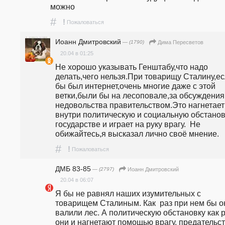
можно 
#
!
Пожаловаться
Иоанн Дмитровский
— (1790)
Дима Пересветов
20.04 в 01:25
Не хорошо указывать Генштабу,что надо 
делать,чего нельзя.При товарищу Сталину,ес
бы был интернет,очень многие даже с этой 
ветки,были бы на лесоповале,за обсуждения 
недовольства правительством.Это нагнетает 
внутри политическую и социальную обстановк
государстве и играет на руку врагу.  Не 
обижайтесь,я высказал лично своё мнение.
#
!
Пожаловаться
ДМБ 83-85
— (2797)
Иоанн Дмитровский
20.04 в 06:07
Я бы не равнял наших изумительных с 
товарищем Сталиным. Как  раз при нем бы он
валили лес. А политическую обстановку как р
они и нагнетают помощью врагу, предательст