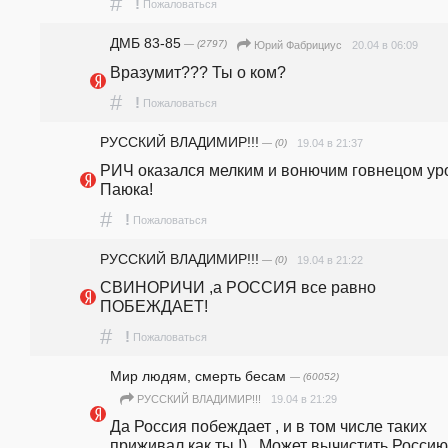
#
!
Пожаловаться
ДМБ 83-85
— (2797)
20.04 в 06:09
Юрий Фабрициус
Вразумит??? Ты о ком? 
#
!
Пожаловаться
РУССКИЙ ВЛАДИМИР!!!
— (0)
19.04 в 21:37
РИЧ оказался мелким и вонючим говнецом уро
Паюка!
#
!
Пожаловаться
РУССКИЙ ВЛАДИМИР!!!
— (0)
19.04 в 21:22
СВИНОРИЧИ ,а РОССИЯ все равно 
ПОБЕЖДАЕТ!
#
!
Пожаловаться
Мир людям, смерть бесам
— (60052)
19.04 в 21:29
РУССКИЙ ВЛАДИМИР!!!
Да Россия побеждает , и в том числе таких 
приживал как ты !)   Может вычистить Россию 