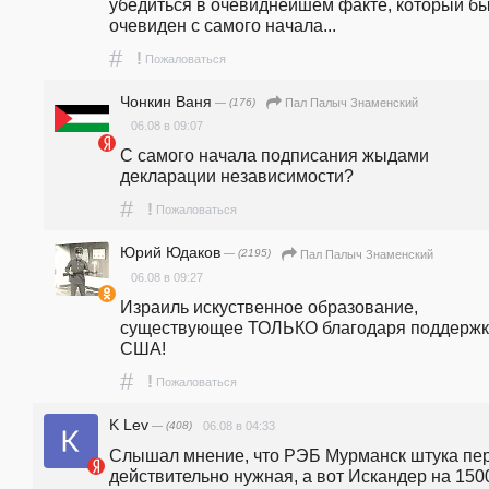
убедиться в очевиднейшем факте, который бы
очевиден с самого начала...
#
!
Пожаловаться
Чонкин Ваня
— (176)
Пал Палыч Знаменский
06.08 в 09:07
С самого начала подписания жыдами 
декларации независимости?
#
!
Пожаловаться
Юрий Юдаков
— (2195)
Пал Палыч Знаменский
06.08 в 09:27
Израиль искуственное образование, 
существующее ТОЛЬКО благодаря поддержк
США! 
#
!
Пожаловаться
K Lev
— (408)
06.08 в 04:33
Слышал мнение, что РЭБ Мурманск штука пер
действительно нужная, а вот Искандер на 1500