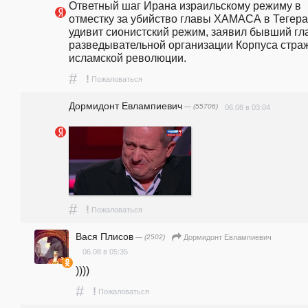
Ответный шаг Ирана израильскому режиму в 
отместку за убийство главы ХАМАСА в Тегера
удивит сионистский режим, заявил бывший гла
разведывательной организации Корпуса страж
исламской революции. 
#
!
Пожаловаться
Дормидонт Евлампиевич
— (55706)
06.08 в 03:04
#
!
Пожаловаться
Вася Плисов
— (2502)
Дормидонт Евлампиевич
06.08 в 05:35
))))
#
!
Пожаловаться