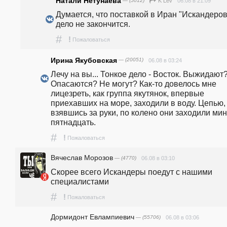
Натали Нетунаева
— (5012)
06.08 в 21:09
K Lev
Думается, что поставкой в Иран "Искандеров"
дело не закончится. 
#
!
Пожаловаться
Ирина Якубовская
— (20051)
06.08 в 03:24
Лечу на вы... Тонкое дело - Восток. Выжидают?
Опасаются? Не могут? Как-то довелось мне 
лицезреть, как группа якутянок, впервые 
приехавших на море, заходили в воду. Цепью, 
взявшись за руки, по колено они заходили мину
пятнадцать.
#
!
Пожаловаться
Вячеслав Морозов
— (4770)
06.08 в 03:10
Скорее всего Искандеры поедут с нашими 
специалистами
#
!
Пожаловаться
Дормидонт Евлампиевич
— (55706)
06.08 в 03:06