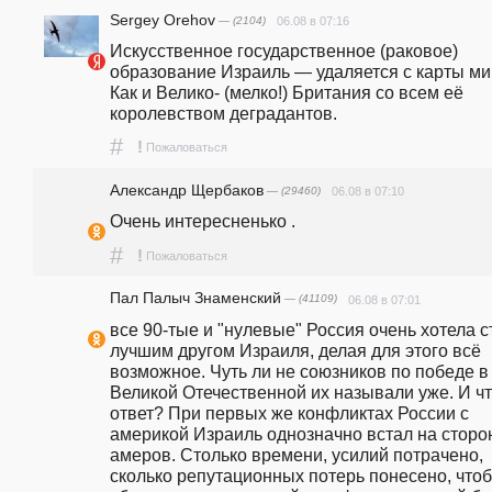
Sergey Orehov
— (2104)
06.08 в 07:16
Искусственное государственное (раковое) 
образование Израиль — удаляется с карты мир
Как и Велико- (мелко!) Британия со всем её 
королевством деградантов.
#
!
Пожаловаться
Александр Щербаков
— (29460)
06.08 в 07:10
Очень интересненько .
#
!
Пожаловаться
Пал Палыч Знаменский
— (41109)
06.08 в 07:01
все 90-тые и "нулевые" Россия очень хотела ст
лучшим другом Израиля, делая для этого всё 
возможное. Чуть ли не союзников по победе в 
Великой Отечественной их называли уже. И что
ответ? При первых же конфликтах России с 
америкой Израиль однозначно встал на сторон
амеров. Столько времени, усилий потрачено, 
сколько репутационных потерь понесено, чтоб