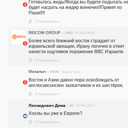
Готовьтесь жиды!!Когда вы будете подыхать на
будет насрать на жидяр вонючих!!Привет из 
Раши!!!!
#
!
Пожаловаться
REICOM GROUP
— (-387)
07.08 в 08:46
Более всего ближний восток страдает от 
израильской авиации, Ирану логично в ответ 
нанести ощутимое поражение ВВС Израиля.
#
!
Пожаловаться
Михалыч
— (5328)
06.08 в 19:23
Восток и Азию давно пора освобождать от 
англосаксонских захватчиков и их шестёрок.
#
!
Пожаловаться
Леонидович Дима
— (2)
06.08 в 12:17
Хохлы вы уже в Европе?
#
!
Пожаловаться