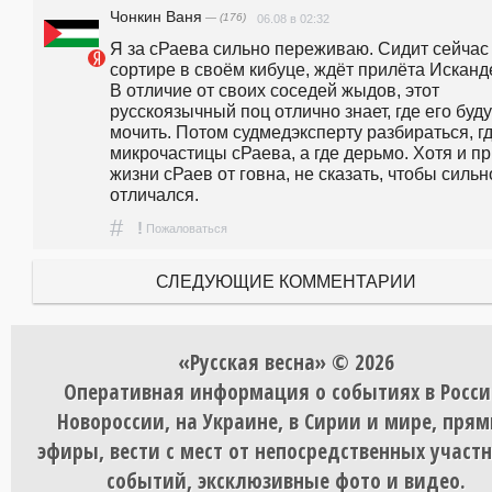
Чонкин Ваня
— (176)
06.08 в 02:32
Я за сРаева сильно переживаю. Сидит сейчас 
сортире в своëм кибуце, ждëт прилëта Исканде
В отличие от своих соседей жыдов, этот 
русскоязычный поц отлично знает, где его будут
мочить. Потом судмедэксперту разбираться, гд
микрочастицы сРаева, а где дерьмо. Хотя и пр
жизни сРаев от говна, не сказать, чтобы сильно
отличался.
#
!
Пожаловаться
СЛЕДУЮЩИЕ КОММЕНТАРИИ
«Русская весна» © 2026
Оперативная информация о событиях в Росси
Новороссии, на Украине, в Сирии и мире, пря
эфиры, вести с мест от непосредственных участ
событий, эксклюзивные фото и видео.