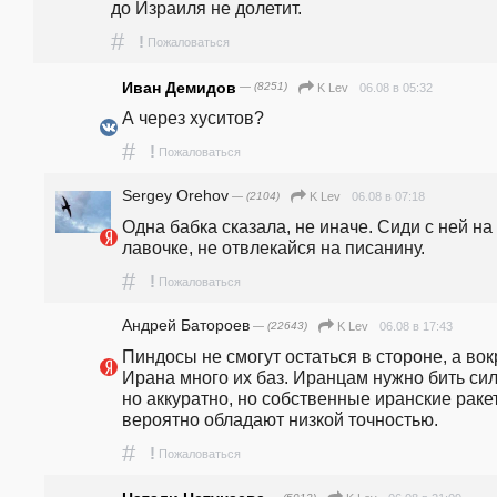
до Израиля не долетит.
#
!
Пожаловаться
Иван Демидов
— (8251)
06.08 в 05:32
K Lev
А через хуситов?
#
!
Пожаловаться
Sergey Orehov
— (2104)
06.08 в 07:18
K Lev
Одна бабка сказала, не иначе. Сиди с ней на 
лавочке, не отвлекайся на писанину.
#
!
Пожаловаться
Андрей Батороев
— (22643)
06.08 в 17:43
K Lev
Пиндосы не смогут остаться в стороне, а вокр
Ирана много их баз. Иранцам нужно бить силь
но аккуратно, но собственные иранские ракет
вероятно обладают низкой точностью.
#
!
Пожаловаться