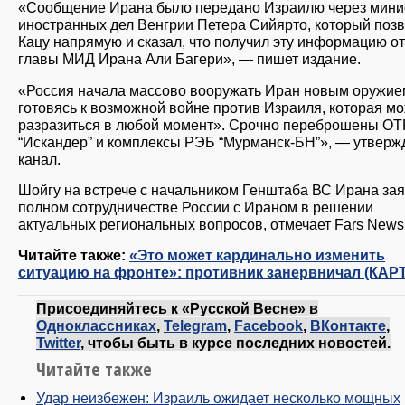
«Сообщение Ирана было передано Израилю через мини
иностранных дел Венгрии Петера Сийярто, который поз
Кацу напрямую и сказал, что получил эту информацию от 
главы МИД Ирана Али Багери», — пишет издание.
«Россия начала массово вооружать Иран новым оружие
готовясь к возможной войне против Израиля, которая м
разразиться в любой момент». Срочно переброшены ОТ
“Искандер” и комплексы РЭБ “Мурманск-БН”», — утверж
канал.
Шойгу на встрече с начальником Генштаба ВС Ирана зая
полном сотрудничестве России с Ираном в решении
актуальных региональных вопросов, отмечает Fars News
Читайте также:
«Это может кардинально изменить
ситуацию на фронте»: противник занервничал (КАР
Присоединяйтесь к «Русской Весне» в
Одноклассниках
,
Telegram
,
Facebook
,
ВКонтакте
,
Twitter
, чтобы быть в курсе последних новостей.
Читайте также
Удар неизбежен: Израиль ожидает несколько мощных