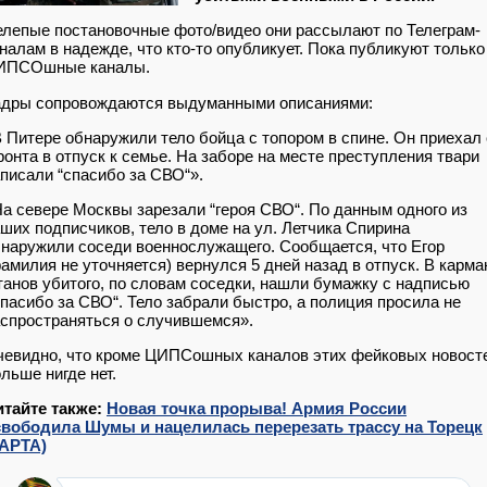
лепые постановочные фото/видео они рассылают по Телеграм-
налам в надежде, что кто-то опубликует. Пока публикуют только
ИПСОшные каналы.
адры сопровождаются выдуманными описаниями:
 Питере обнаружили тело бойца с топором в спине. Он приехал 
онта в отпуск к семье. На заборе на месте преступления твари
писали “спасибо за СВО“».
а севере Москвы зарезали “героя СВО“. По данным одного из
ших подписчиков, тело в доме на ул. Летчика Спирина
наружили соседи военнослужащего. Сообщается, что Егор
амилия не уточняется) вернулся 5 дней назад в отпуск. В карма
анов убитого, по словам соседки, нашли бумажку с надписью
пасибо за СВО“. Тело забрали быстро, а полиция просила не
спространяться о случившемся».
евидно, что кроме ЦИПСошных каналов этих фейковых новост
льше нигде нет.
итайте также:
Новая точка прорыва! Армия России
свободила Шумы и нацелилась перерезать трассу на Торецк
КАРТА)