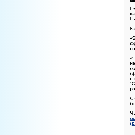
Не
ка
Ц
К
«В
фр
на
«Н
на
об
(ф
шт
“С
ра
Оч
бо
Ч
о
(