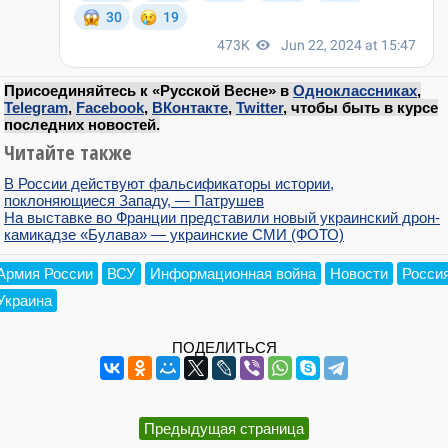
Присоединяйтесь к «Русской Весне» в
Одноклассниках
,
Telegram
,
Facebook
,
ВКонтакте
,
Twitter
, чтобы быть в курсе
последних новостей.
Читайте также
В России действуют фальсификаторы истории,
поклоняющиеся Западу, — Патрушев
На выставке во Франции представили новый украинский дрон-
камикадзе «Булава» — украинские СМИ (ФОТО)
Армия России
ВСУ
Информационная война
Новости
Росси
Украина
ПОДЕЛИТЬСЯ
Предыдущая страница