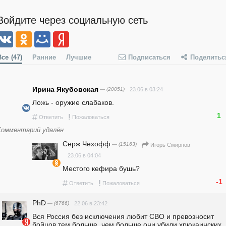
Войдите через социальную сеть
Все
(47)
Ранние
Лучшие
Подписаться
Поделитьс
Ирина Якубовская
— (20051)
23.06 в 03:24
Ложь - оружие слабаков.
1
#
!
Ответить
Пожаловаться
Комментарий удалён
Серж Чехофф
— (15163)
Игорь Смирнов
23.06 в 04:04
Местого кефира бушь?
-1
#
!
Ответить
Пожаловаться
PhD
— (6766)
22.06 в 23:42
Вся Россия без исключения любит СВО и превозносит 
бойцов тем больше, чем больше они убили хрюкаинских 