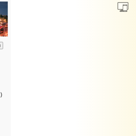
анию
)