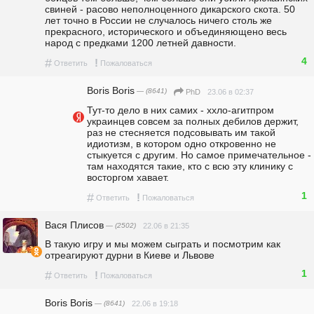
свиней - расово неполноценного дикарского скота. 50 
лет точно в России не случалось ничего столь же 
прекрасного, исторического и объединяющено весь 
народ с предками 1200 летней давности.
4
#
!
Ответить
Пожаловаться
Boris Boris
— (8641)
23.06 в 02:37
PhD
Тут-то дело в них самих - ххло-агитпром 
украинцев совсем за полных дебилов держит, 
раз не стесняется подсовывать им такой 
идиотизм, в котором одно откровенно не 
стыкуется с другим. Но самое примечательное - 
там находятся такие, кто с всю эту клинику с 
восторгом хавает.
1
#
!
Ответить
Пожаловаться
Вася Плисов
— (2502)
22.06 в 21:35
В такую игру и мы можем сыграть и посмотрим как 
отреагируют дурни в Киеве и Львове
1
#
!
Ответить
Пожаловаться
Boris Boris
— (8641)
22.06 в 19:18