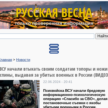
Перейти к основному содерж
РУССКАЯ ВЕСНА
только проверенная информация
Главная
>
Новости
 ВСУ начали втыкать своим солдатам топоры и ножи
 спины, выдавая за убитых военных в России (ВИДЕО
22.06.2024 - 20:41
Психвойска ВСУ начали бредовую
информационно-психологическую
операцию «Спасибо за СВО», делая
постановочные съемки с якобы
убитыми военными в России.