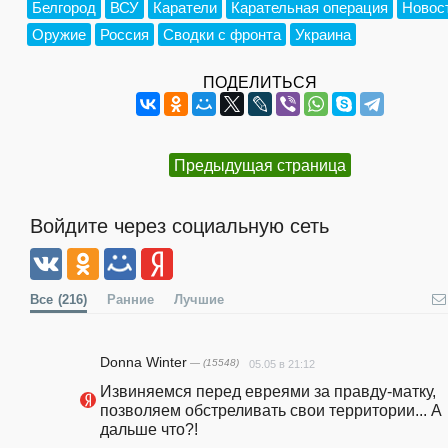
Белгород
ВСУ
Каратели
Карательная операция
Новос
Оружие
Россия
Сводки с фронта
Украина
ПОДЕЛИТЬСЯ
Предыдущая страница
Войдите через социальную сеть
Все
(216)
Ранние
Лучшие
Donna Winter
— (15548)
05.05 в 21:12
Извиняемся перед евреями за правду-матку, 
позволяем обстреливать свои территории... А 
дальше что?! 