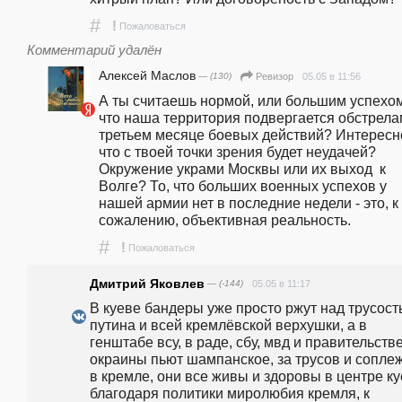
#
!
Пожаловаться
Комментарий удалён
Алексей Маслов
— (130)
05.05 в 11:56
Ревизор
А ты считаешь нормой, или большим успехом 
что наша территория подвергается обстрелам
третьем месяце боевых действий? Интересно
что с твоей точки зрения будет неудачей? 
Окружение украми Москвы или их выход  к 
Волге? То, что больших военных успехов у 
нашей армии нет в последние недели - это, к 
сожалению, объективная реальность.
#
!
Пожаловаться
Дмитрий Яковлев
— (-144)
05.05 в 11:17
В куеве бандеры уже просто ржут над трусост
путина и всей кремлёвской верхушки, а в 
генштабе всу, в раде, сбу, мвд и правительстве
окраины пьют шампанское, за трусов и соплеж
в кремле, они все живы и здоровы в центре куе
благодаря политики миролюбия кремля, к 