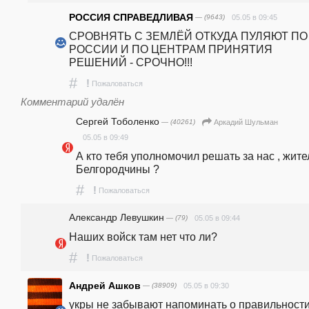
РОССИЯ СПРАВЕДЛИВАЯ
— (9643)
05.05 в 09:45
СРОВНЯТЬ С ЗЕМЛЁЙ ОТКУДА ПУЛЯЮТ ПО 
РОССИИ И ПО ЦЕНТРАМ ПРИНЯТИЯ 
РЕШЕНИЙ - СРОЧНО!!!
#
!
Пожаловаться
Комментарий удалён
Сергей Тоболенко
— (40261)
Аркадий Шульман
05.05 в 09:49
А кто тебя уполномочил решать за нас , жите
Белгородчины ?
#
!
Пожаловаться
Александр Левушкин
— (79)
05.05 в 09:44
Наших войск там нет что ли?
#
!
Пожаловаться
Андрей Ашков
— (38909)
05.05 в 09:30
укры не забывают напоминать о правильности