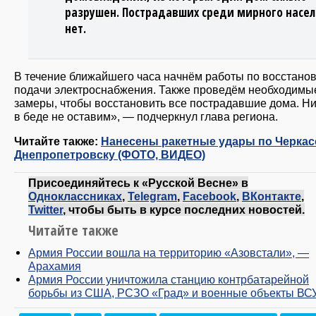
разрушен. Пострадавших среди мирного насе
нет.
В течение ближайшего часа начнём работы по восстано
подачи электроснабжения. Также проведём необходимы
замеры, чтобы восстановить все пострадавшие дома. Ни
в беде не оставим», — подчеркнул глава региона.
Читайте также:
Нанесены ракетные удары по Черкас
Днепропетровску (ФОТО, ВИДЕО)
Присоединяйтесь к «Русской Весне» в
Одноклассниках
,
Telegram
,
Facebook
,
ВКонтакте
,
Twitter
, чтобы быть в курсе последних новостей.
Читайте также
Армия России вошла на территорию «Азовстали», —
Арахамия
Армия России уничтожила станцию контрбатарейной
борьбы из США, РСЗО «Град» и военные объекты ВС