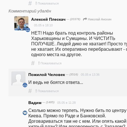
#
!
Пожаловаться
Комментарий удалён
Алексей Плескач
— (20378)
Николай Анохин
05.05 в 18:10
НЕТ! Надо брать под контроль районы 
Харьковщины и Сумщины. И ЧИСТИТЬ 
ПОЛУЧШЕ. Людей дико не хватает! Просто ту
не хватает. Их оперативно перебрасывают - с
одного места на другое.
#
!
Пожаловаться
Пожилой Человек
— (3516)
05.05 в 13:36
И ведь не боятся ответа...
#
!
Пожаловаться
Вадим
— (1485)
05.05 в 11:28
Сколько можно терпеть. Нужно бить по центру 
Киева. Прямо по Раде и Банковской. 
Договариваться там не с кем. Или опять какой 
хитрый план? Или договореность с Западом? 