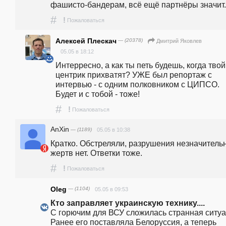
фашисто-бандерам, всё ещё партнёры значит..
#
!
Пожаловаться
Алексей Плескач
— (20378)
Дмитрий Яковлев
05.05 в 18:12
Интерресно, а как ты петь будешь, когда твой 
центрик прихватят? УЖЕ был репортаж с 
интервью - с одним полковником с ЦИПСО. 
Будет и с тобой - тоже! 
#
!
Пожаловаться
AnXin
— (1189)
05.05 в 10:38
Кратко. Обстреляли, разрушения незначительн
жертв нет. Ответки тоже.
#
!
Пожаловаться
Oleg
— (1104)
05.05 в 09:53
Кто заправляет украинскую технику....
С горючим для ВСУ сложилась странная ситуац
Ранее его поставляла Белоруссия, а теперь 