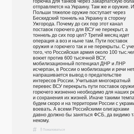
горючка для танков через Закарпатскую облас
отправляется на Украину. Там же и оружие. И
Польши тяжелое оружие поступает через 
Бескидский тоннель на Украину в сторону 
Ужгорода. Почему до сих пор этот канал 
поставок горючего для ВСУ не перекрыт, а 
тоннель до сих пор цел? Третий месяц идет 
операция а воз и ныне там. Пути поставок 
оружия и горючего так и не перекрыты. С уче
того, что Российская армия около 100 тыс.чел
воюет против 600 тысячной ВСУ, 
мобилизационный потенциал ДНР и ЛНР 
исчерпан, в России о мобилизации и речи нет,
напрашивается вывод о предательстве 
интересов России. Учитывая многократный 
перевес ВСУ перекрыть пути поставок оружия
горючего жизненно необходимо для наших ре
и сохранения их жизней. Иначе такими темпа
будем скоро и на территории России с украми
воевать. А всеми Российскими олигархами 
давно должно бы заняться ФСБ, да видимо т
некому. 
#
!
Пожаловаться