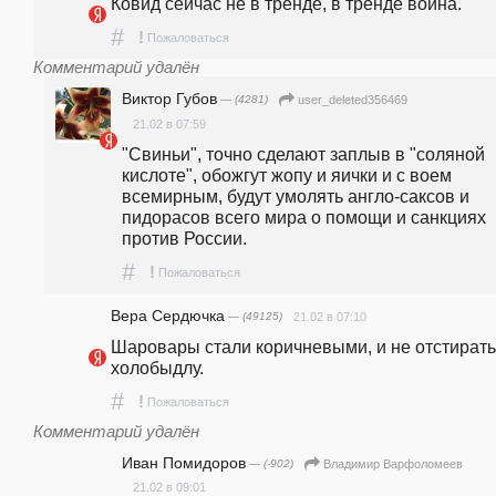
Ковид сейчас не в тренде, в тренде война.
#
!
Пожаловаться
Комментарий удалён
Виктор Губов
— (4281)
user_deleted356469
21.02 в 07:59
"Свиньи", точно сделают заплыв в "соляной 
кислоте", обожгут жопу и яички и с воем 
всемирным, будут умолять англо-саксов и 
пидорасов всего мира о помощи и санкциях 
против России. 
#
!
Пожаловаться
Вера Сердючка
— (49125)
21.02 в 07:10
Шаровары стали коричневыми, и не отстирать 
холобыдлу.
#
!
Пожаловаться
Комментарий удалён
Иван Помидоров
— (-902)
Владимир Варфоломеев
21.02 в 09:01