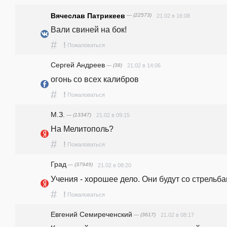
Вячеслав Патрикеев
— (22573)
21.02 в 16:08
Вали свиней на бок!
#
!
Пожаловаться
Сергей Андреев
— (38)
21.02 в 14:06
огонь со всех калибров
#
!
Пожаловаться
М.З.
— (13347)
21.02 в 09:15
На Мелитополь?
#
!
Пожаловаться
Град
— (37949)
21.02 в 08:20
Учения - хорошее дело. Они будут со стрельб
#
!
Пожаловаться
Евгений Семиреченский
— (3617)
21.02 в 08:17