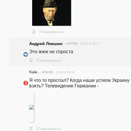
#
!
Пожаловаться
Андрей Левшин
— (14790)
21.02 в 06:17
Это жжж не спроста
#
!
Пожаловаться
Kale
— (53428)
21.02 в 06:13
Я что то проспал? Когда наши успели Украину 
взять? Телевидение Германии -
#
!
Пожаловаться