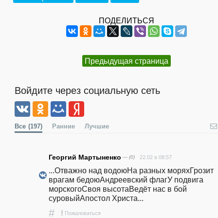
ПОДЕЛИТЬСЯ
Предыдущая страница
Войдите через социальную сеть
Все
(197)
Ранние
Лучшие
Георгий Мартыненко
— (0)
22.02 в 08:57
...Отважно над водоюНа разных моряхГрозит 
врагам бедоюАндреевский флагУ подвига 
морскогоСвоя высотаВедёт нас в бой 
суровыйАпостол Христа...  
#
!
Пожаловаться