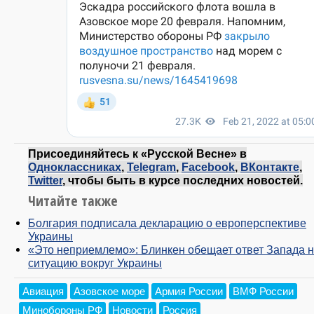
Присоединяйтесь к «Русской Весне» в
Одноклассниках
,
Telegram
,
Facebook
,
ВКонтакте
,
Twitter
, чтобы быть в курсе последних новостей.
Читайте также
Болгария подписала декларацию о европерспективе
Украины
«Это неприемлемо»: Блинкен обещает ответ Запада 
ситуацию вокруг Украины
Авиация
Азовское море
Армия России
ВМФ России
Минобороны РФ
Новости
Россия