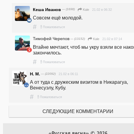
Кеша Иванов
— (1698)
21.02 в 06:32
Kale
Совсем ещё молодой.
#
!
Пожаловаться
Тимофей Черепов
— (13152)
21.02 в 07:14
Kale
Втайне мечтают, чтоб мы укру взяли все нако
закончилось.
#
!
Пожаловаться
Н. М.
— (22092)
21.02 в 06:11
А от туда с дружеским визитом в Никарагуа, 
Венесуэлу, Кубу.
#
!
Пожаловаться
СЛЕДУЮЩИЕ КОММЕНТАРИИ
«Русская весна» © 2026