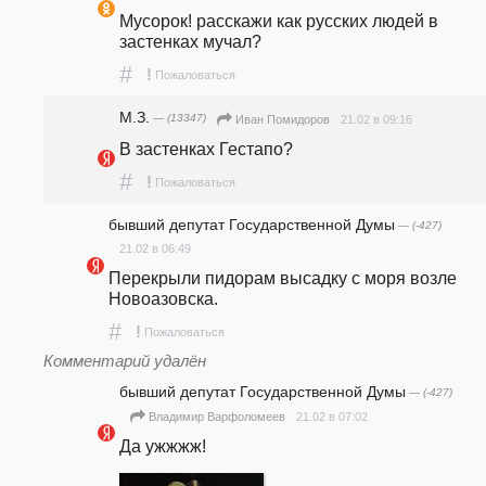
Мусорок! расскажи как русских людей в 
застенках мучал?
#
!
Пожаловаться
М.З.
— (13347)
21.02 в 09:16
Иван Помидоров
В застенках Гестапо?
#
!
Пожаловаться
бывший депутат Государственной Думы
— (-427)
21.02 в 06:49
Перекрыли пидорам высадку с моря возле 
Новоазовска.
#
!
Пожаловаться
Комментарий удалён
бывший депутат Государственной Думы
— (-427)
21.02 в 07:02
Владимир Варфоломеев
Да ужжжж!